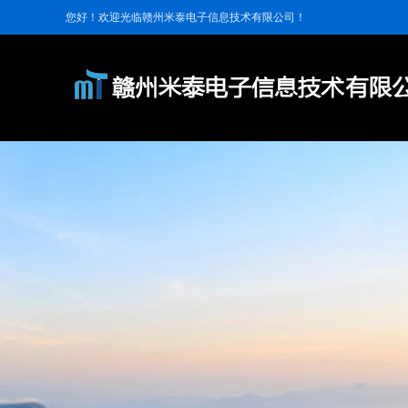
您好！欢迎光临赣州米泰电子信息技术有限公司！