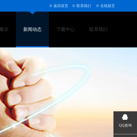
※
返回首页
※
联系我们
※
在线留言
展示
新闻动态
下载中心
联系我们
QQ咨询