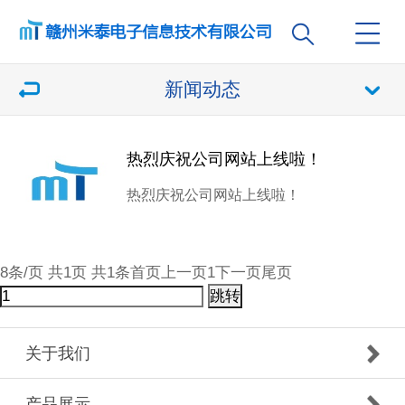
新闻动态
热烈庆祝公司网站上线啦！
热烈庆祝公司网站上线啦！
8条/页 共1页 共1条
首页
上一页
1
下一页
尾页
跳转
关于我们
产品展示