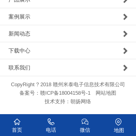
案例展示
新闻动态
下载中心
联系我们
CopyRight ? 2018 赣州米泰电子信息技术有限公司
备案号：
赣ICP备18004158号-1
网站地图
技术支持：
朝扬网络
首页
电话
微信
地图