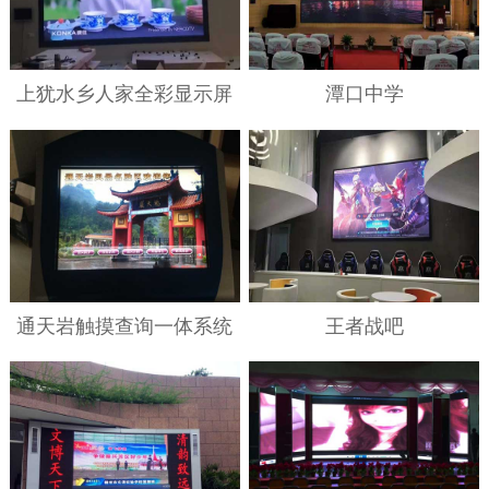
上犹水乡人家全彩显示屏
潭口中学
通天岩触摸查询一体系统
王者战吧