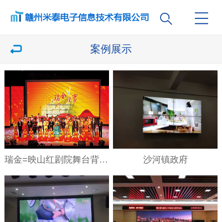
案例展示
瑞金=映山红剧院舞台背景P10全彩
沙河镇政府