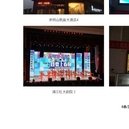
井冈山凯旋大酒店4
满江红大剧院 2
8条/