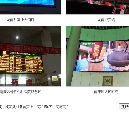
龙南县富业大酒店
龙南迎宾馆
南康区骨科伤科医院双色屏
南康区人民医院
跳转
页 共6页 共44条
首页
上一页
2
3
4
5
6
下一页
尾页